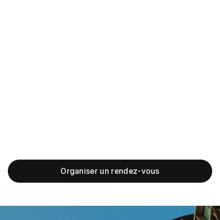
Le tarif d'un rendez-vous dépend du motif de la
consultation et de la durée de l'échange. Au cabinet
d'Indiara Fazolo, la première consultation est de 210 €.
Elle vous permet de poser toutes vos questions,
d'obtenir un avis juridique éclairé et de repartir avec des
recommandations concrètes sur les démarches à
engager.
Indiara Fazolo intervient sur l'ensemble du territoire
français pour le traitement de ses dossiers. Pour un
rendez-vous physique, le cabinet vous accueille au 17
rue Cadet, 75009 Paris.
Organiser un rendez-vous