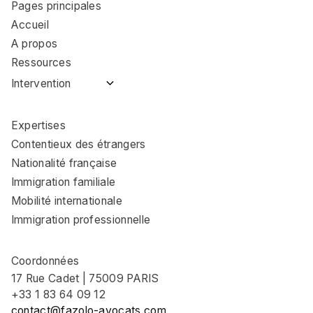
Pages principales
Accueil
A propos
Ressources
Intervention
Avocat immigration
Coulommiers
Expertises
Avocat immigration
Contentieux des étrangers
Nemours
Nationalité française
Avocat immigration
Immigration familiale
Fontainebleau
Mobilité internationale
Avocat immigration
Provins
Immigration professionnelle
Avocat immigration
Brie-Comte-Robert
Coordonnées
Avocat immigration
17 Rue Cadet | 75009 PARIS
Torcy
+33 1 83 64 09 12
Avocat immigration
contact@fazolo-avocats.com