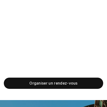
Le tarif d'un rendez-vous dépend du motif de la
consultation et de la durée de l'échange. Au cabinet
d'Indiara Fazolo, la première consultation est de 210 €.
Elle vous permet de poser toutes vos questions,
d'obtenir un avis juridique éclairé et de repartir avec des
recommandations concrètes sur les démarches à
engager.
Indiara Fazolo intervient sur l'ensemble du territoire
français pour le traitement de ses dossiers. Pour un
rendez-vous physique, le cabinet vous accueille au 17
rue Cadet, 75009 Paris.
Organiser un rendez-vous