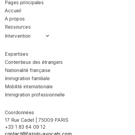
Pages principales
Accueil
A propos
Ressources
Intervention
Avocat immigration
Coulommiers
Expertises
Avocat immigration
Contentieux des étrangers
Nemours
Nationalité française
Avocat immigration
Immigration familiale
Fontainebleau
Mobilité internationale
Avocat immigration
Provins
Immigration professionnelle
Avocat immigration
Brie-Comte-Robert
Coordonnées
Avocat immigration
17 Rue Cadet | 75009 PARIS
Torcy
+33 1 83 64 09 12
Avocat immigration
contact@fazolo-avocats.com