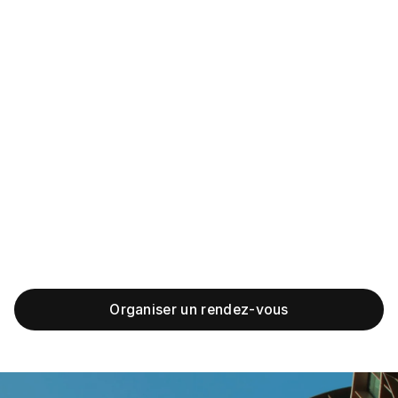
Le tarif d'un rendez-vous dépend du motif de la
consultation et de la durée de l'échange. Au cabinet
d'Indiara Fazolo, la première consultation est de 210 €.
Elle vous permet de poser toutes vos questions,
d'obtenir un avis juridique éclairé et de repartir avec des
recommandations concrètes sur les démarches à
engager.
Indiara Fazolo intervient sur l'ensemble du territoire
français pour le traitement de ses dossiers. Pour un
rendez-vous physique, le cabinet vous accueille au 17
rue Cadet, 75009 Paris.
Organiser un rendez-vous