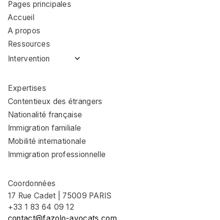
Pages principales
Accueil
A propos
Ressources
Intervention
Avocat immigration
Coulommiers
Expertises
Avocat immigration
Contentieux des étrangers
Nemours
Nationalité française
Avocat immigration
Immigration familiale
Fontainebleau
Mobilité internationale
Avocat immigration
Provins
Immigration professionnelle
Avocat immigration
Brie-Comte-Robert
Coordonnées
Avocat immigration
17 Rue Cadet | 75009 PARIS
Torcy
+33 1 83 64 09 12
Avocat immigration
contact@fazolo-avocats.com