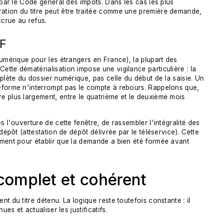
 par le Code général des impôts. Dans les cas les plus
ation du titre peut être traitée comme une première demande,
crue au refus.
EF
numérique pour les étrangers en France), la plupart des
tte dématérialisation impose une vigilance particulière : la
plète du dossier numérique, pas celle du début de la saisie. Un
eforme n'interrompt pas le compte à rebours. Rappelons que,
e plus largement, entre le quatrième et le deuxième mois
s l'ouverture de cette fenêtre, de rassembler l'intégralité des
dépôt (attestation de dépôt délivrée par le téléservice). Cette
mment pour établir que la demande a bien été formée avant
complet et cohérent
t du titre détenu. La logique reste toutefois constante : il
es et actualiser les justificatifs.