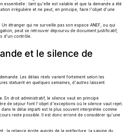
on essentielle : tant qu'elle est valable et que la demande a été
tion irrégulière et ne peut, en principe, faire l'objet d'une
e. Un étranger qui ne surveille pas son espace ANEF, ou qui
ngation, peut se retrouver dépourvu de document justificatif,
s d'un contrôle.
ande et le silence de
a demande. Les délais réels varient fortement selon les
tures statuent en quelques semaines, d'autres laissent
. En droit administratif, le silence vaut en principe
e de séjour font l'objet d'exceptions où le silence vaut rejet.
 dans le délai imparti est le plus souvent interprétée comme
recours reste possible. Il est donc erroné de considérer qu'une
nt : la relance écrite auprès de la préfecture, la saisine du