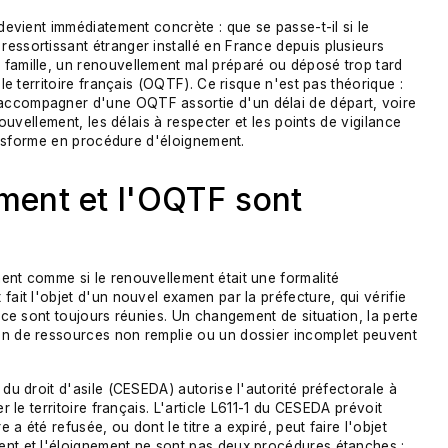
 devient immédiatement concrète : que se passe-t-il si le
essortissant étranger installé en France depuis plusieurs
 famille, un renouvellement mal préparé ou déposé trop tard
 le territoire français (OQTF). Ce risque n'est pas théorique :
accompagner d'une OQTF assortie d'un délai de départ, voire
nouvellement, les délais à respecter et les points de vigilance
transforme en procédure d'éloignement.
ement et l'OQTF sont
ent comme si le renouvellement était une formalité
fait l'objet d'un nouvel examen par la préfecture, qui vérifie
ance sont toujours réunies. Un changement de situation, la perte
on de ressources non remplie ou un dossier incomplet peuvent
 du droit d'asile (CESEDA) autorise l'autorité préfectorale à
r le territoire français. L'article L611-1 du CESEDA prévoit
a été refusée, ou dont le titre a expiré, peut faire l'objet
ent et l'éloignement ne sont pas deux procédures étanches :