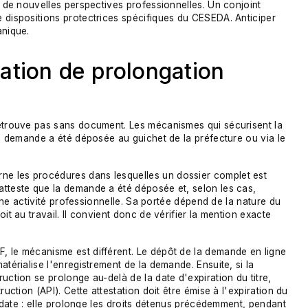
r de nouvelles perspectives professionnelles. Un conjoint
 dispositions protectrices spécifiques du CESEDA. Anticiper
anique.
tation de prolongation
retrouve pas sans document. Les mécanismes qui sécurisent la
la demande a été déposée au guichet de la préfecture ou via le
e les procédures dans lesquelles un dossier complet est
atteste que la demande a été déposée et, selon les cas,
d'une activité professionnelle. Sa portée dépend de la nature du
it au travail. Il convient donc de vérifier la mention exacte
, le mécanisme est différent. Le dépôt de la demande en ligne
atérialise l'enregistrement de la demande. Ensuite, si la
uction se prolonge au-delà de la date d'expiration du titre,
uction (API). Cette attestation doit être émise à l'expiration du
te date : elle prolonge les droits détenus précédemment, pendant