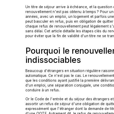
Un titre de séjour arrive à échéance, et la question
renouvellement n'est pas obtenu à temps ? Pour un r
années, avec un emploi, un logement et parfois une
peut basculer en refus, puis en obligation de quitter
chaque refus de renouvellement peut légalement s'
sans délai. Cet article détaille les étapes clés du re
pour éviter que la fin de validité d'un titre ne se 
Pourquoi le renouvell
indissociables
Beaucoup d'étrangers en situation régulière raisonn
automatique. Ce n'est pas le cas. Le renouvellement 
que les conditions ayant justifié la première délivr
d'un emploi, une séparation conjugale, une conditi
conduire à un refus.
Or le Code de l'entrée et du séjour des étrangers et
assortir un refus de séjour d'une obligation de quitte
expressément que l'étranger dont la demande de titre 
d'une OQTF. Autrement dit, le refus de renouvellem