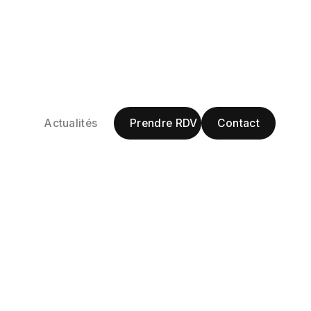
our : les
Prendre RDV
Contact
Actualités
Prendre RDV