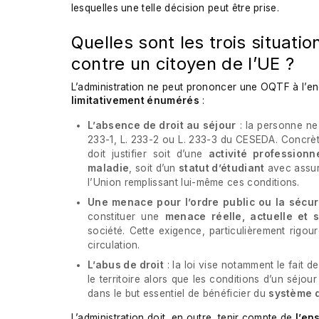
lesquelles une telle décision peut être prise.
Quelles sont les trois situati
contre un citoyen de l’UE ?
L’administration ne peut prononcer une OQTF à l’e
limitativement énumérés
:
L’absence de droit au séjour
: la personne ne 
233-1, L. 233-2 ou L. 233-3 du CESEDA. Concrèt
doit justifier soit d’une
activité professionn
maladie
, soit d’un
statut d’étudiant
avec assur
l’Union remplissant lui-même ces conditions.
Une menace pour l’ordre public ou la sécur
constituer une
menace réelle, actuelle et 
société. Cette exigence, particulièrement rigou
circulation.
L’abus de droit
: la loi vise notamment le fait 
le territoire alors que les conditions d’un séjo
dans le but essentiel de bénéficier du
système d
L’administration doit, en outre, tenir compte de
l’en