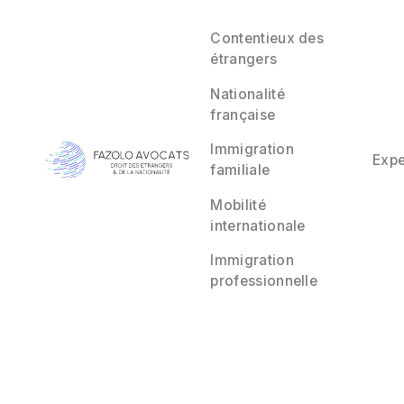
Contentieux des
étrangers
Nationalité
française
OQTF con
Immigration
Expe
familiale
compren
Mobilité
internationale
Immigration
professionnelle