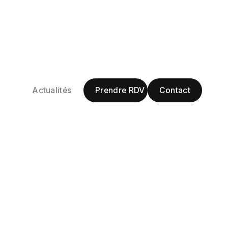
uropéen :
Prendre RDV
Contact
Actualités
r réagir
Prendre RDV