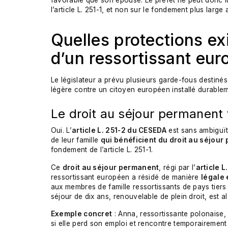
favorable que son épouse. Le préfet ne peut donc l
l’article L. 251-1, et non sur le fondement plus large
Quelles protections ex
d’un ressortissant eur
Le législateur a prévu plusieurs garde-fous destiné
légère contre un citoyen européen installé durable
Le droit au séjour permanent 
Oui. L’
article L. 251-2 du CESEDA
est sans ambiguït
de leur famille
qui bénéficient du droit au séjou
fondement de l’article L. 251-1.
Ce
droit au séjour permanent
, régi par l’
article 
ressortissant européen a résidé de manière
légale
aux membres de famille ressortissants de pays tier
séjour de dix ans, renouvelable de plein droit, est al
Exemple concret
: Anna, ressortissante polonaise, 
si elle perd son emploi et rencontre temporairement d