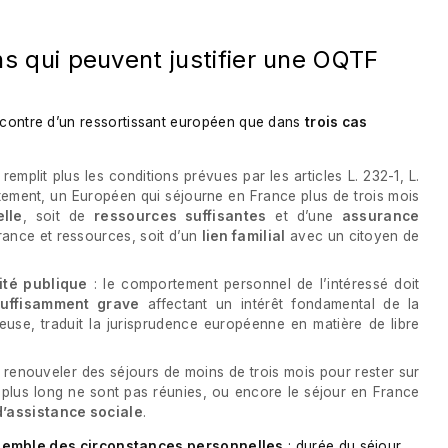
ons qui peuvent justifier une OQTF
ncontre d’un ressortissant européen que dans
trois cas
remplit plus les conditions prévues par les articles L. 232-1, L.
ement, un Européen qui séjourne en France plus de trois mois
elle
, soit de
ressources suffisantes
et d’une
assurance
ance et ressources, soit d’un
lien familial
avec un citoyen de
ité publique
: le comportement personnel de l’intéressé doit
suffisamment grave
affectant un intérêt fondamental de la
reuse, traduit la jurisprudence européenne en matière de libre
de renouveler des séjours de moins de trois mois pour rester sur
ur plus long ne sont pas réunies, ou encore le séjour en France
’assistance sociale
.
semble des circonstances personnelles
: durée du séjour,