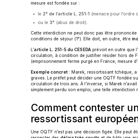
mesure est fondée sur :
le
2° de l’article L. 251-1
(menace pour l’ordre ou
ou le
3°
(abus de droit).
Cette interdiction ne peut donc pas être prononcée
conditions de séjour (1°). Elle doit, en outre, être
mo
L’
article L. 251-5 du CESEDA
prévoit en outre que l
circulation, à condition de justifier résider hors d
(emprisonnement ferme purgé en France, mesure d’a
Exemple concret
: Marek, ressortissant tchèque, a 
graves. Le préfet peut décider une OQTF fondée sur le
circulation de trois ans. À l’inverse, si Marek n’avait
simplement perdu son emploi, une telle interdiction
Comment contester un
ressortissant europée
Une OQTF n’est pas une décision figée. Elle peut êtr
respecter des
délais très courts
et de bâtir une ar