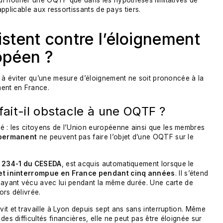
ui notifier une OQTF que dans les hypothèses limitatives de
 applicable aux ressortissants de pays tiers.
istent contre l’éloignement
opéen ?
s à éviter qu’une mesure d’éloignement ne soit prononcée à la
ment en France.
fait-il obstacle à une OQTF ?
é : les citoyens de l’Union européenne ainsi que les membres
r permanent
ne peuvent pas faire l’objet d’une OQTF sur le
L. 234-1 du CESEDA
, est acquis automatiquement lorsque le
 et ininterrompue en France pendant cinq années
. Il s’étend
s ayant vécu avec lui pendant la même durée. Une carte de
ors délivrée.
vit et travaille à Lyon depuis sept ans sans interruption. Même
es difficultés financières, elle ne peut pas être éloignée sur